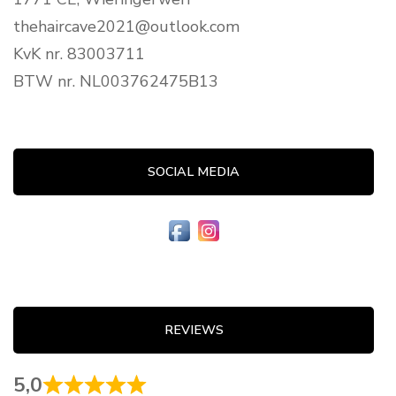
thehaircave2021@outlook.com
KvK nr. 83003711
BTW nr. NL003762475B13
SOCIAL MEDIA
REVIEWS
5,0