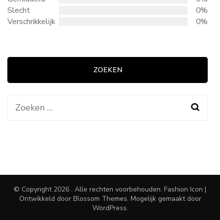
Slecht
0%
Verschrikkelijk
0%
ZOEKEN
Zoeken
naar:
© Copyright 2026
. Alle rechten voorbehouden.
Fashion Icon |
Ontwikkeld door
Blossom Themes
. Mogelijk gemaakt door
WordPress
.