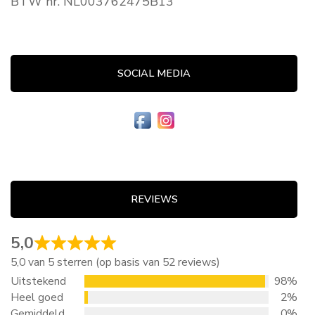
BTW nr. NL003762475B13
SOCIAL MEDIA
REVIEWS
5,0
5,0 van 5 sterren (op basis van 52 reviews)
Uitstekend
98%
Heel goed
2%
Gemiddeld
0%